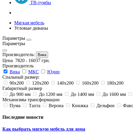
ТВ-тумбы
Мягкая мебель
Угловые диваны
Параметры
Параметры
Производитель:
Вика
Цена
7820
-
16037
грн.
Производитель
Вика
МКС
Юдин
Спальный размер:
90х200
120х200
140х200
160х200
180х200
Габаритный размер
До 900 мм
До 1200 мм
До 1400 мм
До 1600 мм
Механизмы трансформации
Пума
Тахта
Верона
Книжка
Дельфин
Фав
Последние новости
Как выбрать мягкую мебель для дома