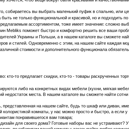
го, собираетесь вы выбрать маленький пуфик в спальню, или це
 быть не только функциональной и красивой, но и подходить по
 предлагаемым ассортиментом, тоже имеет значение: сложно выб
зин Mebliks поможет быстро и комфортно решить все ваши про
ителей Украины и Польши, а в нашем каталоге вы сможете найт
ов и стилей. Одновременно с этим, на нашем сайте каждая мо
азличной стоимости и дополнительного функционала обязатель
о: кто-то предлагает скидки, кто-то - товары раскрученных тор
ируются либо на конкретных видах мебели (кухни, мягкая мебе
ий недостаток места. В нашем каталоге вы сможете найти сотни
 представленная на нашем сайте, будь то шкаф или диван, име
 колористикой комнаты, у нас можно просто и быстро, а если у
риантам понравившегося вам товара;
дизайн для своего дома? Готовые наборы вас не устраивают? У
ходить по габаритам вашей комнаты: заказывайте любое количес