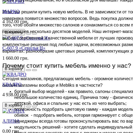
МАРКО
Итак, вы решили купить новую мебель. В не зависимости от то
наверняка появится множество вопросов. Ведь покупка должна
4 162.00 грн.
того, чтоб обойти множество салонов и ознакомиться со всем
пересмотрев несколько десятков моделей. Наш интернет-мага
В корзину
выбор современной и качественной мебели от лучших производ
комплектные решения под любые задачи, всевозможных размер
С-607.9 «Севилья Н»
вариантах: разнообразие цветовых решений, комплектующих р
1 660.00 грн.
Почему стоит купить мебель именно у нас?
В корзину
Сегодня магазинов, предлагающих мебель - огромное количеств
КВАДРО
онлайн-магазины вообще и Mebliks в частности?
богатый выбор моделей - как правило, салоны специализ
4 938.00 грн.
небольшое количество единиц. Причина тому - физическ
детской, офиса и спальни: у нас есть из чего выбрать;
В корзину
возможность подобрать цветовую гамму - каждая модель,
обивок - подобрать мебель, которая гармонирует с общей
АЛИНА
менеджеры всегда готовы проконсультировать вас по ва
модульность решений - хотите сделать индивидуальный 
0.00 грн.
будут отлично сочетаться друг с другом и идеально под