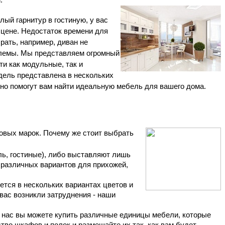
лый гарнитур в гостиную, у вас
 цене. Недостаток времени для
рать, например, диван не
блемы. Мы представляем огромный
и как модульные, так и
дель представлена в нескольких
но помогут вам найти идеальную мебель для вашего дома.
говых марок. Почему же стоит выбрать
ль, гостиные), либо выставляют лишь
 различных вариантов для прихожей,
ется в нескольких вариантах цветов и
 вас возникли затруднения - наши
 нас вы можете купить различные единицы мебели, которые
тво шкафов и полок и размещайте их так, как вам будет