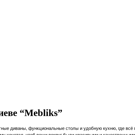
иеве “Mebliks”
ые диваны, функциональные столы и удобную кухню, где всё по
му хочется, чтоб вещи вокруг были красивыми и качественным