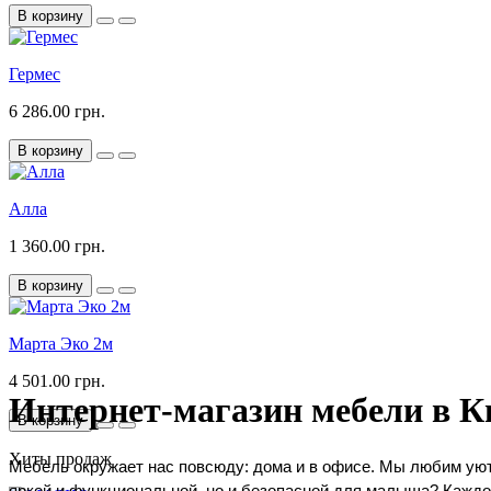
В корзину
Гермес
6 286.00 грн.
В корзину
Алла
1 360.00 грн.
В корзину
Марта Эко 2м
4 501.00 грн.
Интернет-магазин мебели в К
В корзину
Хиты продаж
Мебель окружает нас повсюду: дома и в офисе. Мы любим уютн
яркой и функциональной, но и безопасной для малыша? Каждо