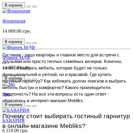
В корзину
Флоренция
14 069.00 грн.
В корзину
Гостиная - лицо квартиры и главное место для встречи с 
Франек МДФ
друзьями или просто теплых семейных вечеров. Конечно, 
14 897.00 грн.
хочется выбрать мебель, которая будет не только 
функциональной и уютной, но и красивой. Где купить 
В корзину
гостиный гарнитур? Как избежать долгих поисков и выбрать 
мебель быстро и комфортно? Какого производителя 
Эко
предпочесть? На все эти вопросы есть один ответ - 
обратитесь в интернет-магазин Mebliks.
В корзину
Почему стоит выбирать гостиный гарнитур 
БАВАРИЯ
в онлайн-магазине Mebliks?
6 219.00 грн.