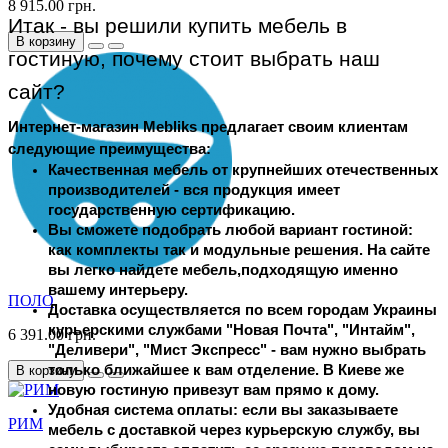
8 915.00 грн.
Итак - вы решили купить мебель в 
В корзину
гостиную, почему стоит выбрать наш 
сайт?
Интернет-магазин Mebliks предлагает своим клиентам 
следующие преимущества:
Качественная мебель от крупнейших отечественных 
производителей - вся продукция имеет 
государственную сертификацию.
Вы сможете подобрать любой вариант гостиной: 
как комплекты так и модульные решения. На сайте 
вы легко найдете мебель,подходящую именно 
вашему интерьеру.
ПОЛО
Доставка осуществляется по всем городам Украины 
курьерскими службами "Новая Почта", "Интайм", 
6 391.00 грн.
"Деливери", "Мист Экспресс" - вам нужно выбрать 
только ближайшее к вам отделение. В Киеве же 
В корзину
новую гостиную привезут вам прямо к дому.
Удобная система оплаты: если вы заказываете 
РИМ
мебель с доставкой через курьерскую службу, вы 