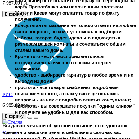
сами выбираете оплатить ее сразу же переводом на 
7 987.00 грн.
карту Приватбанка или наложенным платежом. 
Жители Киева могут оплатить товар по факту 
В корзину
получения.
Консультанты магазина не только ответят на любые 
ваши вопросы, но и могут помочь с подбором 
мебели, которая будет идеально подходить к 
размерам вашей комнаты и сочетаться с общим 
стилем вашего дома.
Кроме того - есть неоспоримые плюсы 
сотрудничества именно с нашим интернет-
магазином:
удобство - выбираете гарнитур в любое время и не 
выходя из дома;
простота - все товары снабжены подробным 
описанием и фото, а если у вас ещё остались 
РИО
вопросы - на них с подробно ответит консультант;
6 985.00 грн.
быстрота - вы совершаете покупки “одним кликом” 
и получите ее удобным для вас способом.
В корзину
Вы давно мечтали об уютной гостиной, но недостаток 
времени и высокие цены в мебельных салонах вас 
Стелла