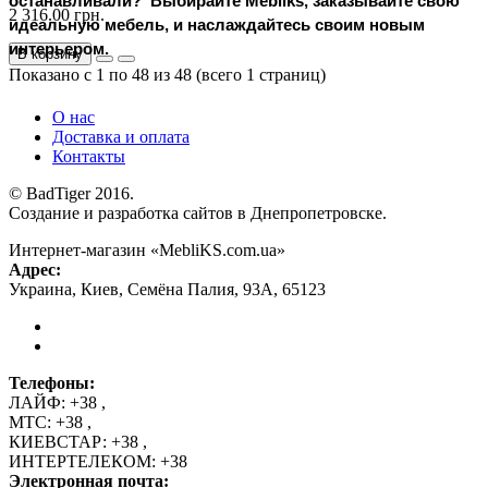
останавливали?  Выбирайте Mebliks, заказывайте свою 
2 316.00 грн.
идеальную мебель, и наслаждайтесь своим новым 
интерьером.
В корзину
Показано с 1 по 48 из 48 (всего 1 страниц)
О нас
Доставка и оплата
Контакты
© BadTiger 2016.
Создание и разработка сайтов в Днепропетровске.
Интернет-магазин «MebliKS.com.ua»
Адрес:
Украина
,
Киев
,
Семёна Палия, 93А
,
65123
Телефоны:
ЛАЙФ:
+38
,
МТС:
+38
,
КИЕВСТАР:
+38
,
ИНТЕРТЕЛЕКОМ:
+38
Электронная почта: