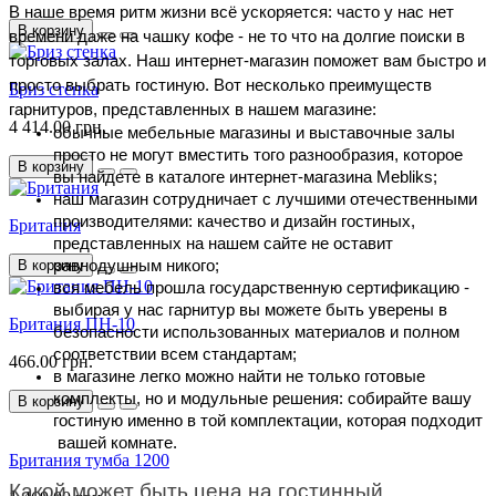
В наше время ритм жизни всё ускоряется: часто у нас нет 
В корзину
времени даже на чашку кофе - не то что на долгие поиски в 
торговых залах. Наш интернет-магазин поможет вам быстро и 
просто выбрать гостиную. Вот несколько преимуществ 
Бриз стенка
гарнитуров, представленных в нашем магазине:
4 414.00 грн.
обычные мебельные магазины и выставочные залы 
просто не могут вместить того разнообразия, которое 
В корзину
вы найдете в каталоге интернет-магазина Mebliks;
наш магазин сотрудничает с лучшими отечественными 
производителями: качество и дизайн гостиных, 
Британия
представленных на нашем сайте не оставит 
В корзину
равнодушным никого; 
вся мебель прошла государственную сертификацию - 
выбирая у нас гарнитур вы можете быть уверены в 
Британия ПН-10
безопасности использованных материалов и полном 
соответствии всем стандартам; 
466.00 грн.
в магазине легко можно найти не только готовые 
комплекты, но и модульные решения: собирайте вашу 
В корзину
гостиную именно в той комплектации, которая подходит 
 вашей комнате.
Британия тумба 1200
Какой может быть цена на гостинный 