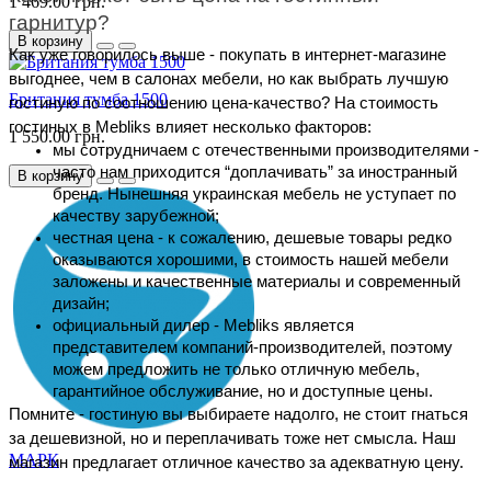
1 469.00 грн.
гарнитур?
В корзину
Как уже говорилось выше - покупать в интернет-магазине 
выгоднее, чем в салонах мебели, но как выбрать лучшую 
Британия тумба 1500
гостиную по соотношению цена-качество? На стоимость 
гостиных в Mebliks влияет несколько факторов:
1 550.00 грн.
мы сотрудничаем с отечественными производителями - 
часто нам приходится “доплачивать” за иностранный 
В корзину
бренд. Нынешняя украинская мебель не уступает по 
качеству зарубежной;
честная цена - к сожалению, дешевые товары редко 
оказываются хорошими, в стоимость нашей мебели 
заложены и качественные материалы и современный 
дизайн;
официальный дилер - Mebliks является 
представителем компаний-производителей, поэтому 
можем предложить не только отличную мебель, 
гарантийное обслуживание, но и доступные цены.
Помните - гостиную вы выбираете надолго, не стоит гнаться 
за дешевизной, но и переплачивать тоже нет смысла. Наш 
МАРК
магазин предлагает отличное качество за адекватную цену.