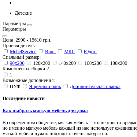
Детские
Параметры
Параметры
Цена
2990
-
15610
грн.
Производитель
MebelService
Вика
МКС
Юдин
Спальный размер:
90х200
120х200
140х200
160х200
180х200
Компоненты сборки 2
1
Возможные дополнения:
ПУФ
Ящичный блок
Дополнительная планка
Последние новости
Как выбрать мягкую мебель для дома
В современном обществе, мягкая мебель – это не просто пред
но именно мягкую мебель каждый из нас использует ежедневно 
мягкой мебели нужно подходить очень аккуратно.