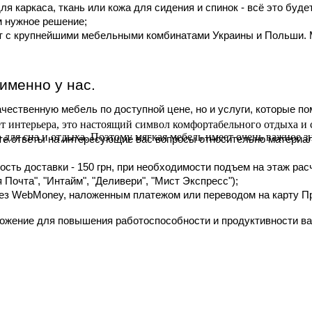
ля каркаса, ткань или кожа для сидения и спинок - всё это бу
м нужное решение;
т с крупнейшими мебельными комбинатами Украины и Польши. М
именно у нас.
чественную мебель по доступной цене, но и услуги, которые по
мет интерьера, это настоящий символ комфортабельного отдыха 
для сна и отдыха. Поэтому мягкая мебель имеет очень важное з
ите ответы на интересующие вас вопросы относительно материа
ость доставки - 150 грн, при необходимости подъем на этаж ра
Почта", "Интайм", "Деливери", "Мист Экспресс");
рез WebMoney, наложенным платежом или переводом на карту Прив
ожение для повышения работоспособности и продуктивности ваш