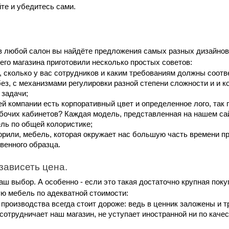
те и убедитесь сами.
 любой салон вы найдёте предложения самых разных дизайнов и
го магазина приготовили несколько простых советов:
, сколько у вас сотрудников и каким требованиям должны соотв
 без, с механизмами регулировки разной степени сложности и и 
 задачи;
ей компании есть корпоративный цвет и определенное лого, так
очих кабинетов? Каждая модель, представленная на нашем сай
ль по общей колористике;
ворили, мебель, которая окружает нас большую часть времени п
венного образца.
зависеть цена.
аш выбор. А особенно - если это такая достаточно крупная поку
ую мебель по адекватной стоимости:
 производства всегда стоит дороже: ведь в ценник заложены и
отрудничает наш магазин, не уступает иностранной ни по качест