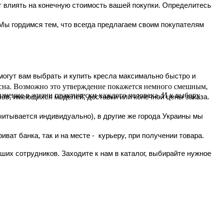
дет влиять на конечную стоимость вашей покупки. Определитесь
ы гордимся тем, что всегда предлагаем своим покупателям
могут вам выбрать и купить кресла максимально быстро и
и сна. Возможно это утверждение покажется немного смешным,
начение в жизни практически каждого человека. И к выбору
лов, имеющихся моделей, доставки или конечной цены заказа.
считывается индивидуально), в другие же города Украины мы
ат банка, так и на месте - курьеру, при получении товара.
их сотрудников. Заходите к нам в каталог, выбирайте нужное