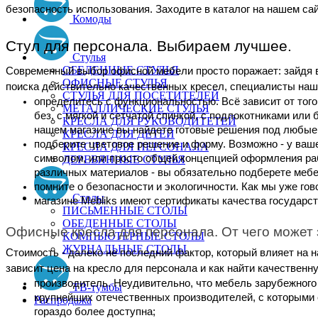
безопасность использования. Заходите в каталог на нашем сай
Комоды
Стул для персонала. Выбираем лучшее.
Стулья
ОБЕДЕННЫЕ СТУЛЬЯ
Современный выбор офисной мебели просто поражает: зайдя в
ОФИСНЫЕ СТУЛЬЯ
поиска действительно качественных кресел, специалисты наше
СТУЛЬЯ ДЛЯ ПОСЕТИТЕЛЕЙ
определитесь с функциональностью. Всё зависит от того
МЕТАЛЛИЧЕСКИЕ СТУЛЬЯ
без, с мягкой и сетчатой спинкой, с подлокотниками или
КРЕСЛА ДЛЯ РУКОВОДИТЕТЕЙ
нашем магазине вы найдете готовые решения под любые
КРЕСЛА ДЛЯ ДЕТЕЙ
подберите цветовое решение и форму. Возможно - у ваш
КРЕСЛА ДЛЯ ПЕРСОНАЛА
символом, или просто общей концепцией оформления раб
ДЕРЕВЯННЫЕ СТУЛЬЯ
различных материалов - вы обязательно подберете мебе
помните о безопасности и экологичности. Как мы уже го
Столы
магазине Mebliks имеют сертификаты качества государст
ПИСЬМЕННЫЕ СТОЛЫ
ОБЕДЕННЫЕ СТОЛЫ
Офисные кресла для персонала. От чего может 
КОМПЬЮТЕРНЫЕ СТОЛЫ
ЖУРНАЛЬНЫЕ СТОЛЫ
Стоимость - далеко не последний фактор, который влияет на н
зависит цена на кресло для персонала и как найти качественн
производитель. Неудивительно, что мебель зарубежного
ТВ-тумбы
крупнейших отечественных производителей, с которыми с
Распродажа
гораздо более доступна;