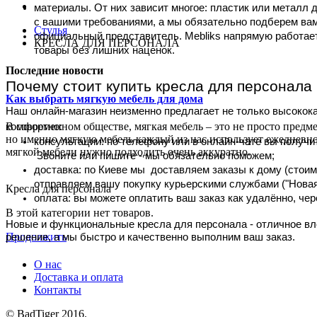
материалы. От них зависит многое: пластик или металл д
с вашими требованиями, а мы обязательно подберем ва
Стулья
официальный представитель. Mebliks напрямую работае
КРЕСЛА ДЛЯ ПЕРСОНАЛА
товары без лишних наценок.
Последние новости
Почему стоит купить кресла для персонала 
Как выбрать мягкую мебель для дома
Наш онлайн-магазин неизменно предлагает не только высокока
В современном обществе, мягкая мебель – это не просто пред
комфортно:
но именно мягкую мебель каждый из нас использует ежедневно 
консультации: по телефону или в онлайн-чате вы получ
мягкой мебели нужно подходить очень аккуратно.
Звоните или пишите - мы обязательно поможем;
доставка: по Киеве мы доставляем заказы к дому (стоим
отправляем вашу покупку курьерскими службами ("Новая 
Кресла для персонала
оплата: вы можете оплатить ваш заказ как удалённо, че
В этой категории нет товаров.
Новые и функциональные кресла для персонала - отличное вл
Продолжить
решение, а мы быстро и качественно выполним ваш заказ.
О нас
Доставка и оплата
Контакты
© BadTiger 2016.