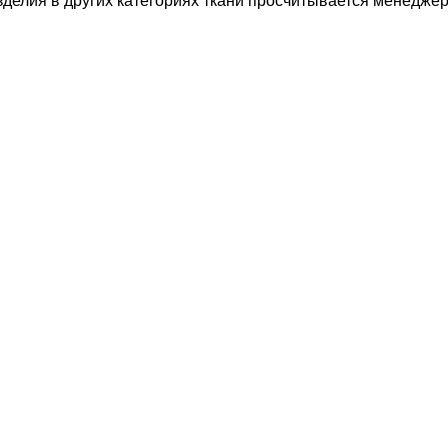
изделия в других категориях ткани просчитывается менедже