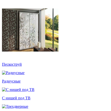
Пескоструй
Радиусные
С нишей под ТВ