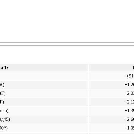
и 1:
+91
Я)
+1 2
ВГ)
+2 0
Г)
+2 1
шка)
+1 3
ад45)
+2 6
90*)
+1 0