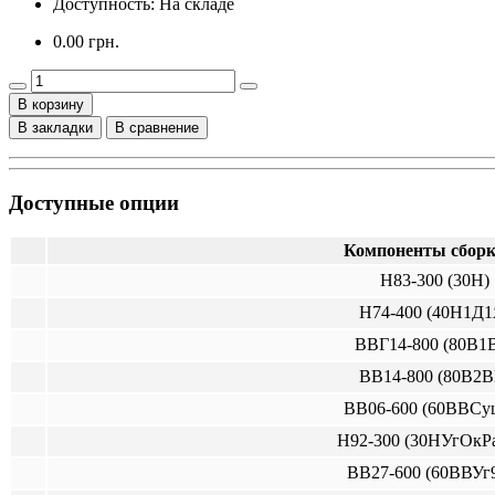
Доступность: На складе
0.00 грн.
В корзину
В закладки
В сравнение
Доступные опции
Компоненты сборк
Н83-300 (30Н)
Н74-400 (40Н1Д1
ВВГ14-800 (80В1
ВВ14-800 (80В2В
ВВ06-600 (60ВВСу
Н92-300 (30НУгОкР
ВВ27-600 (60ВВУг