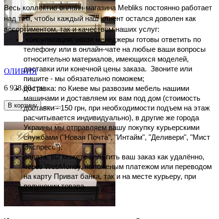
Весь коллектив онлайн-магазина Mebliks постоянно работает 
над тем, чтобы каждый наш клиент остался доволен как 
ассортиментом, так и качеством наших услуг:
 консультации: наши менеджеры готовы ответить по 
телефону или в онлайн-чате на любые ваши вопросы 
относительно материалов, имеющихся моделей, 
доставки или конечной цены заказа.  Звоните или 
ОЛИВИЯ
пишите - мы обязательно поможем;
6 928.00 грн.
доставка: по Киеве мы развозим мебель нашими 
машинами и доставляем их вам под дом (стоимость 
В корзину
доставки - 150 грн, при необходимости подъем на этаж 
расчитывается индивидуально), в другие же города 
Украины мы отправляем вашу покупку курьерскими 
службами ("Новая Почта", "Интайм", "Деливери", "Мист 
Экспресс");
оплата: вы можете оплатить ваш заказ как удалённо, 
через WebMoney, наложеным платежом или переводом 
на карту Приват банка, так и на месте курьеру, при 
получении товара.