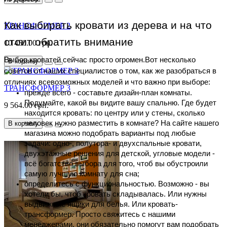
Как выбирать кровати из дерева и на что 
ТРАНСФОРМЕР 2
стоит обратить внимание
10 450.00 грн.
Выбор кроватей сейчас просто огромен.Вот несколько 
В корзину
советов от наших специалистов о том, как же разобраться в 
отличиях всевозможных моделей и что важно при выборе:
ТРАНСФОРМЕР 3
прежде всего - составьте дизайн-план комнаты. 
Подумайте, какой вы видите вашу спальню. Где будет 
9 564.00 грн.
находится кровать: по центру или у стены, сколько 
человек нужно разместить в комнате? На сайте нашего 
В корзину
магазина можно подобрать варианты под любые 
задачи: одно-, полутора- и двухспальные кровати, 
двухэтажные решения для детской, угловые модели - 
всё богатство выбора для того, чтоб вы обустроили 
самую лучшую комнату для сна;
определитесь с функциональностью. Возможно - вы 
хотели бы, чтоб кровать складывалась. Или нужны 
выдвижные ящики для белья. Или кровать-
трансформер. Просто свяжитесь с нашими 
менеджерами, они обязательно помогут вам подобрать 