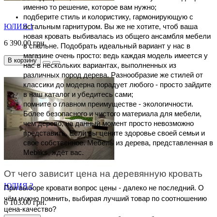
именно то решение, которое вам нужно;
подберите стиль и колористику, гармонирующую с 
ЮЛИЯ 1
остальным гарнитуром. Вы же не хотите, чтоб ваша 
новая кровать выбивалась из общего ансамбля мебели 
6 390.00 грн.
в спальне. Подобрать идеальный вариант у нас в 
магазине очень просто: ведь каждая модель имеется у 
В корзину
нас в нескольких вариантах, выполненных из 
различных пород дерева. Разнообразие же стилей от 
классики до модерна порадует любого - просто зайдите 
в наш каталог и убедитесь сами;
помните о главном преимуществе - экологичности. 
Более безопасного и чистого материала для мебели, 
чем дерево, на данный момент просто невозможно 
представить. Если вы цените здоровье своей семьи и 
свое собственное. Мебель из дерева, представленная в 
Mebliks, ждёт вас.
От чего зависит цена на деревянную кровать
ЮЛИЯ 2
При выборе кровати вопрос цены - далеко не последний. О 
чём нужно помнить, выбирая лучший товар по соотношению 
6 103.00 грн.
цена-качество?