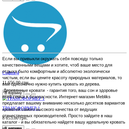
Если вы привыкли окружать себя повсюду только 
качественными вещами и хотите, чтоб ваше место для 
отдыха было комфортным и абсолютно экологически 
София-4
чистым, если вы цените красоту природных материалов, то 
11 656.00 грн.
вам однозначно нужно купить кровать из дерева. 
 Деревянные кровати  - гарантия того, ваш сон и здоровье 
В корзину
всей семьи в безопасности. Интернет-магазин Mebliks 
предлагает вашему вниманию несколько десятков вариантов 
ТРАНСФОРМЕР 1
кроватей самого высокого качества от ведущих 
отечественных производителей. Просто зайдите в наш 
8 653.00 грн.
каталог - и вы обязательно найдете вашу идеальную кровать 
В корзину
из дерева.