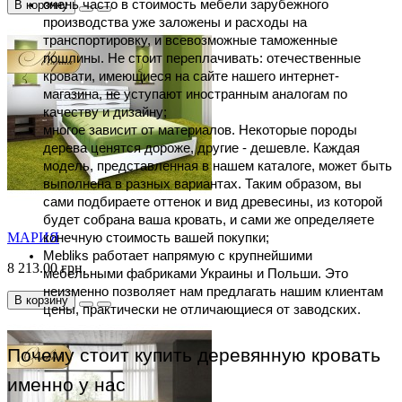
очень часто в стоимость мебели зарубежного 
В корзину
производства уже заложены и расходы на 
транспортировку, и всевозможные таможенные 
пошлины. Не стоит переплачивать: отечественные 
кровати, имеющиеся на сайте нашего интернет-
магазина, не уступают иностранным аналогам по 
качеству и дизайну;
многое зависит от материалов. Некоторые породы 
дерева ценятся дороже, другие - дешевле. Каждая 
модель, представленная в нашем каталоге, может быть 
выполнена в разных вариантах. Таким образом, вы 
сами подбираете оттенок и вид древесины, из которой 
будет собрана ваша кровать, и сами же определяете 
МАРИЯ
конечную стоимость вашей покупки;
Mebliks работает напрямую с крупнейшими 
8 213.00 грн.
мебельными фабриками Украины и Польши. Это 
неизменно позволяет нам предлагать нашим клиентам 
В корзину
цены, практически не отличающиеся от заводских.
Почему стоит купить деревянную кровать 
именно у нас