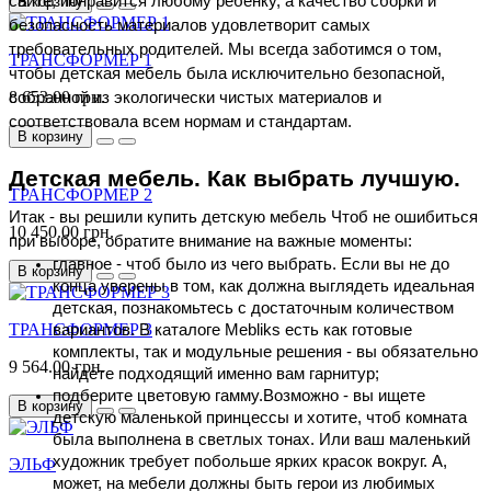
сайте, понравится любому ребенку, а качество сборки и 
В корзину
безопасность материалов удовлетворит самых 
требовательных родителей. Мы всегда заботимся о том, 
ТРАНСФОРМЕР 1
чтобы детская мебель была исключительно безопасной, 
8 653.00 грн.
собранной из экологически чистых материалов и 
соответствовала всем нормам и стандартам.
В корзину
Детская мебель. Как выбрать лучшую.
ТРАНСФОРМЕР 2
Итак - вы решили купить детскую мебель Чтоб не ошибиться 
10 450.00 грн.
при выборе, обратите внимание на важные моменты:
главное - чтоб было из чего выбрать. Если вы не до 
В корзину
конца уверены в том, как должна выглядеть идеальная 
детская, познакомьтесь с достаточным количеством 
ТРАНСФОРМЕР 3
вариантов. В каталоге Mebliks есть как готовые 
комплекты, так и модульные решения - вы обязательно 
9 564.00 грн.
найдете подходящий именно вам гарнитур;
подберите цветовую гамму.Возможно - вы ищете 
В корзину
детскую маленькой принцессы и хотите, чтоб комната 
была выполнена в светлых тонах. Или ваш маленький 
художник требует побольше ярких красок вокруг. А, 
ЭЛЬФ
может, на мебели должны быть герои из любимых 