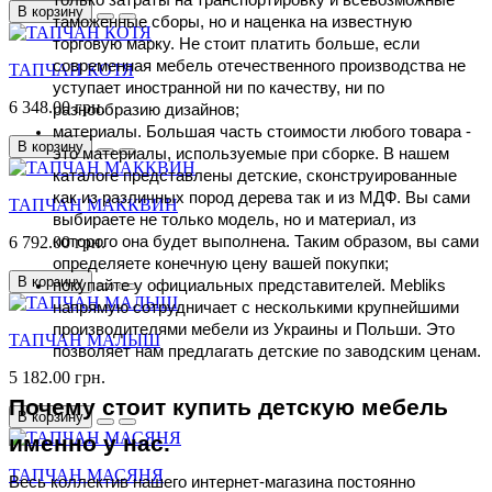
В корзину
таможенные сборы, но и наценка на известную 
торговую марку. Не стоит платить больше, если 
современная мебель отечественного производства не 
ТАПЧАН КОТЯ
уступает иностранной ни по качеству, ни по 
6 348.00 грн.
разнообразию дизайнов;
материалы. Большая часть стоимости любого товара - 
В корзину
это материалы, используемые при сборке. В нашем 
каталоге представлены детские, сконструированные 
как из различных пород дерева так и из МДФ. Вы сами 
ТАПЧАН МАККВИН
выбираете не только модель, но и материал, из 
6 792.00 грн.
которого она будет выполнена. Таким образом, вы сами 
определяете конечную цену вашей покупки;
В корзину
покупайте у официальных представителей. Mebliks 
напрямую сотрудничает с несколькими крупнейшими 
производителями мебели из Украины и Польши. Это 
ТАПЧАН МАЛЫШ
позволяет нам предлагать детские по заводским ценам.
5 182.00 грн.
Почему стоит купить детскую мебель 
В корзину
именно у нас.
ТАПЧАН МАСЯНЯ
Весь коллектив нашего интернет-магазина постоянно 