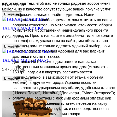
работает над тем, чтоб вас не только радовал ассортимент 
5 046.00 грн.
мебели, но и качество сопутствующих вашей покупке услуг:
В корзину
профессиональная онлайн-поддержка. Наши 
консультанты в любое время готовы ответить на ваши 
вопросы относительно материалов, стоимости, сборки 
ТАПЧАН МАШИНКА
комплектов и составления индивидуального проекта 
комнаты. Просто напишите в онлайн-чат или позвоните 
6 094.00 грн.
по телефонам, указанным на сайте, мы обязательно 
поможем вам не только сделать удачный выбор, но и 
В корзину
вместе подберем самый удобный для вас вариант 
доставки и оплаты заказа;
ТАПЧАН МИККИ МАУС
доставка. По Киеве мы доставляем ваш заказ 
собственными машинами прямо под дом (стоимость - 
5 475.00 грн.
150 грн, подъем в квартиру рассчитывается 
индивидуально, в зависимости от этажа и объема 
В корзину
мебели), в другие же города Украины посылки 
высылаются курьерскими службами, удобными для вас 
("Новая Почта", "Интайм", "Деливери", "Мист Экспресс");
оплата. Мы работаем с любыми формами оплаты: как 
удаленными (наложенный платёж, перевод на карту 
Приват банка, WebMoney), так и непосредственно на 
месте курьеру, при получении товара.