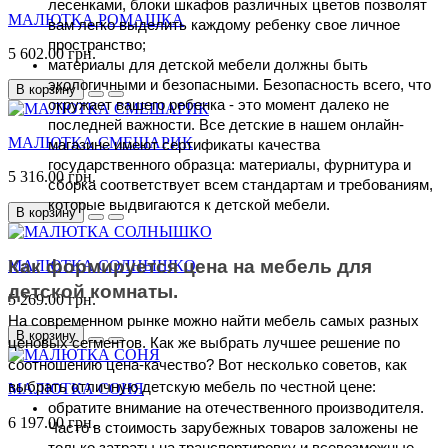
лесенками, блоки шкафов различных цветов позволят 
МАЛЮТКА РОМАШКА
вам легко выделить каждому ребенку свое личное 
пространство;
5 602.00 грн.
материалы для детской мебели должны быть 
экологичными и безопасными. Безопасность всего, что 
В корзину
окружает вашего ребенка - это момент далеко не 
последней важности. Все детские в нашем онлайн-
МАЛЮТКА СМЕШАРИК
магазине имеют сертификаты качества 
государственного образца: материалы, фурнитура и 
5 316.00 грн.
сборка соответствует всем стандартам и требованиям, 
которые выдвигаются к детской мебели.
В корзину
Как формируется цена на мебель для 
МАЛЮТКА СОЛНЫШКО
детской комнаты.
5 269.00 грн.
На современном рынке можно найти мебель самых разных 
В корзину
ценовых сегментов. Как же выбрать лучшее решение по 
соотношению цена-качество? Вот несколько советов, как 
выбрать отличную детскую мебель по честной цене:
МАЛЮТКА СОНЯ
обратите внимание на отечественного производителя. 
6 197.00 грн.
Часто в стоимость зарубежных товаров заложены не 
только затраты на транспортировку и всевозможные 