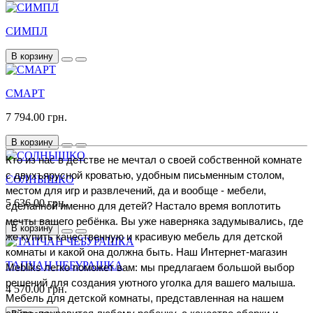
СИМПЛ
В корзину
СМАРТ
7 794.00 грн.
В корзину
Кто из нас в детстве не мечтал о своей собственной комнате 
с двухъярусной кроватью, удобным письменным столом, 
СОЛНЫШКО
местом для игр и развлечений, да и вообще - мебели, 
5 636.00 грн.
сделанной именно для детей? Настало время воплотить 
мечты вашего ребёнка. Вы уже наверняка задумывались, где 
В корзину
же купить качественную и красивую мебель для детской 
комнаты и какой она должна быть. Наш Интернет-магазин 
ТАПЧАН ЧЕБУРАШКА
Mebliks легко поможет вам: мы предлагаем большой выбор 
решений для создания уютного уголка для вашего малыша. 
4 570.00 грн.
Мебель для детской комнаты, представленная на нашем 