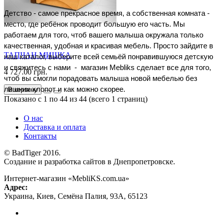
Детство - самое прекрасное время, а собственная комната - 
место, где ребёнок проводит большую его часть. Мы 
работаем для того, чтоб вашего малыша окружала только 
качественная, удобная и красивая мебель. Просто зайдите в 
ТАПЧАН МИШКА
наш каталог, выберите всей семьёй понравившуюся детскую 
и свяжитесь с нами  -  магазин Mebliks сделает все для того, 
4 727.00 грн.
чтоб вы смогли порадовать малыша новой мебелью без 
лишних хлопот и как можно скорее.
В корзину
Показано с 1 по 44 из 44 (всего 1 страниц)
О нас
Доставка и оплата
Контакты
© BadTiger 2016.
Создание и разработка сайтов в Днепропетровске.
Интернет-магазин «MebliKS.com.ua»
Адрес:
Украина
,
Киев
,
Семёна Палия, 93А
,
65123