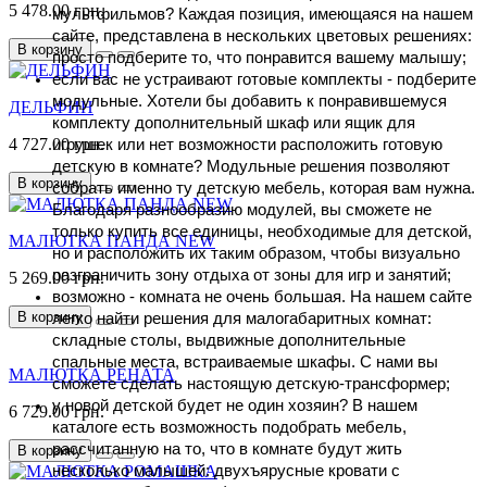
5 478.00 грн.
мультфильмов? Каждая позиция, имеющаяся на нашем 
сайте, представлена в нескольких цветовых решениях: 
В корзину
просто подберите то, что понравится вашему малышу;
если вас не устраивают готовые комплекты - подберите 
модульные. Хотели бы добавить к понравившемуся 
ДЕЛЬФИН
комплекту дополнительный шкаф или ящик для 
4 727.00 грн.
игрушек или нет возможности расположить готовую 
детскую в комнате? Модульные решения позволяют 
В корзину
собрать именно ту детскую мебель, которая вам нужна. 
Благодаря разнообразию модулей, вы сможете не 
только купить все единицы, необходимые для детской, 
МАЛЮТКА ПАНДА NEW
но и расположить их таким образом, чтобы визуально 
разграничить зону отдыха от зоны для игр и занятий;
5 269.00 грн.
возможно - комната не очень большая. На нашем сайте 
В корзину
легко найти решения для малогабаритных комнат: 
складные столы, выдвижные дополнительные 
спальные места, встраиваемые шкафы. С нами вы 
МАЛЮТКА РЕНАТА
сможете сделать настоящую детскую-трансформер;
у новой детской будет не один хозяин? В нашем 
6 729.00 грн.
каталоге есть возможность подобрать мебель, 
рассчитанную на то, что в комнате будут жить 
В корзину
несколько малышей: двухъярусные кровати с 