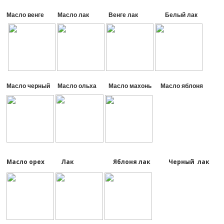
Масло венге Масло лак Венге лак Белый лак
Масло черный Масло ольха Масло махонь Масло яблоня
Масло орех Лак Яблоня лак Черный лак