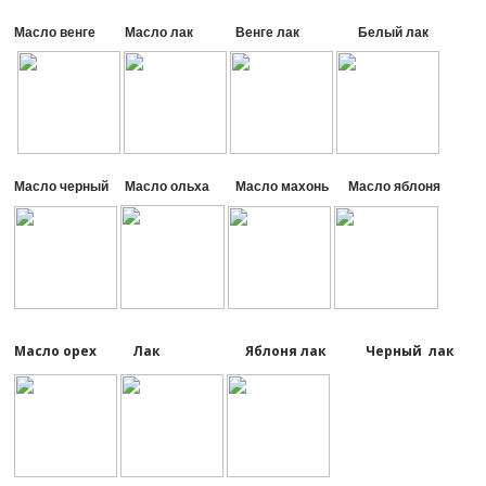
Масло венге Масло лак Венге лак Белый лак
Масло черный Масло ольха Масло махонь Масло яблоня
Масло орех Лак Яблоня лак Черный лак